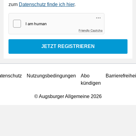
zum
Datenschutz finde ich hier
.
Friendly Captcha
JETZT REGISTRIEREN
tenschutz
Nutzungsbedingungen
Abo
Barrierefreihei
kündigen
© Augsburger Allgemeine 2026