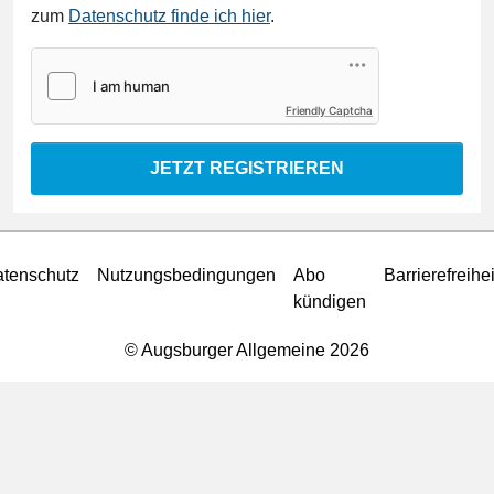
zum
Datenschutz finde ich hier
.
Friendly Captcha
JETZT REGISTRIEREN
tenschutz
Nutzungsbedingungen
Abo
Barrierefreihei
kündigen
© Augsburger Allgemeine 2026