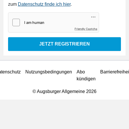
zum
Datenschutz finde ich hier
.
Friendly Captcha
JETZT REGISTRIEREN
tenschutz
Nutzungsbedingungen
Abo
Barrierefreihei
kündigen
© Augsburger Allgemeine 2026