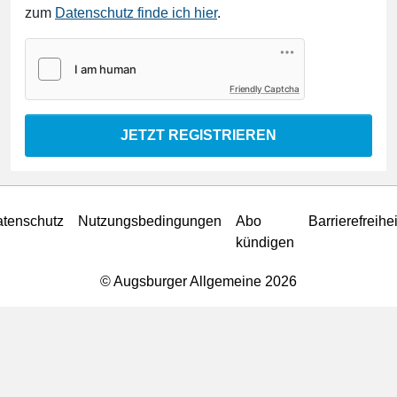
zum
Datenschutz finde ich hier
.
Friendly Captcha
JETZT REGISTRIEREN
tenschutz
Nutzungsbedingungen
Abo
Barrierefreihei
kündigen
© Augsburger Allgemeine 2026