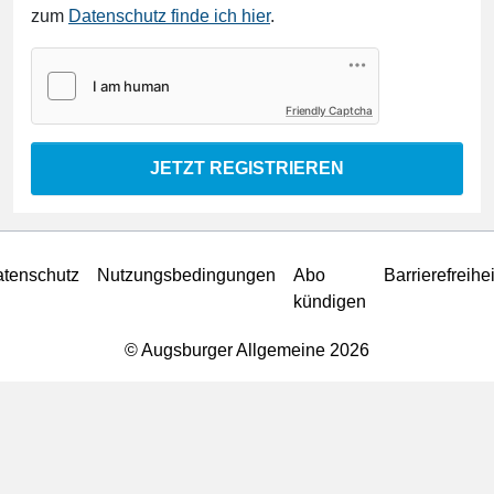
zum
Datenschutz finde ich hier
.
Friendly Captcha
JETZT REGISTRIEREN
tenschutz
Nutzungsbedingungen
Abo
Barrierefreihei
kündigen
© Augsburger Allgemeine 2026