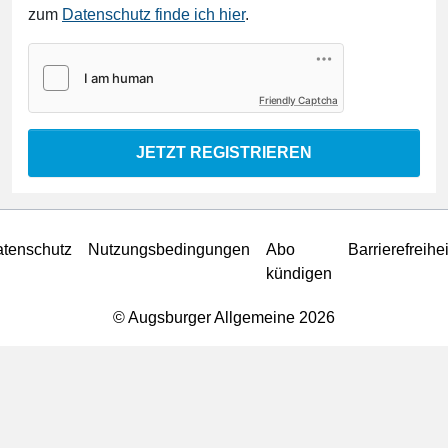
zum
Datenschutz finde ich hier
.
Friendly Captcha
JETZT REGISTRIEREN
tenschutz
Nutzungsbedingungen
Abo
Barrierefreihei
kündigen
© Augsburger Allgemeine 2026