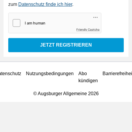
zum
Datenschutz finde ich hier
.
Friendly Captcha
JETZT REGISTRIEREN
tenschutz
Nutzungsbedingungen
Abo
Barrierefreihei
kündigen
© Augsburger Allgemeine 2026