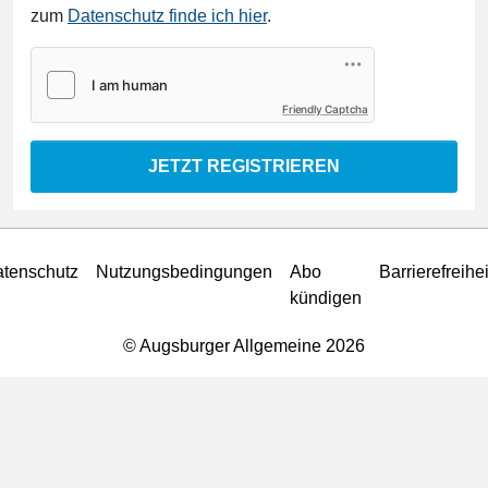
zum
Datenschutz finde ich hier
.
Friendly Captcha
JETZT REGISTRIEREN
tenschutz
Nutzungsbedingungen
Abo
Barrierefreihei
kündigen
© Augsburger Allgemeine 2026