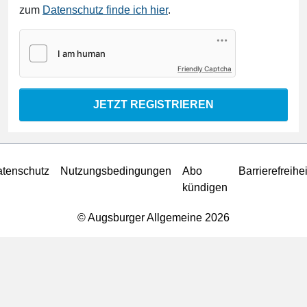
zum
Datenschutz finde ich hier
.
Friendly Captcha
JETZT REGISTRIEREN
tenschutz
Nutzungsbedingungen
Abo
Barrierefreihei
kündigen
© Augsburger Allgemeine 2026