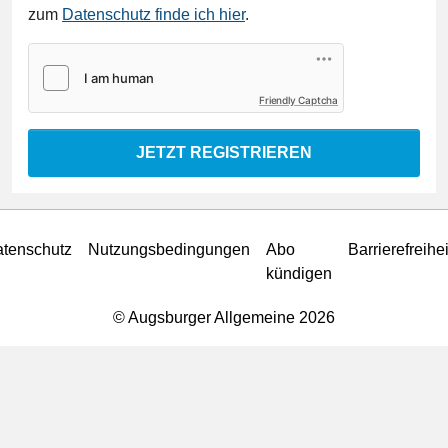
zum
Datenschutz finde ich hier
.
Friendly Captcha
JETZT REGISTRIEREN
tenschutz
Nutzungsbedingungen
Abo
Barrierefreihei
kündigen
© Augsburger Allgemeine 2026