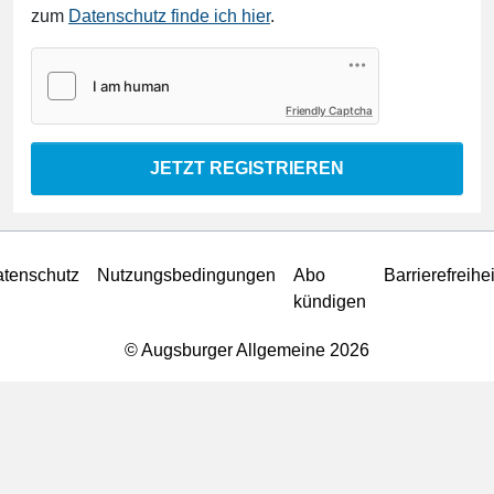
zum
Datenschutz finde ich hier
.
Friendly Captcha
JETZT REGISTRIEREN
tenschutz
Nutzungsbedingungen
Abo
Barrierefreihei
kündigen
© Augsburger Allgemeine 2026