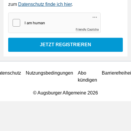
zum
Datenschutz finde ich hier
.
Friendly Captcha
JETZT REGISTRIEREN
tenschutz
Nutzungsbedingungen
Abo
Barrierefreihei
kündigen
© Augsburger Allgemeine 2026