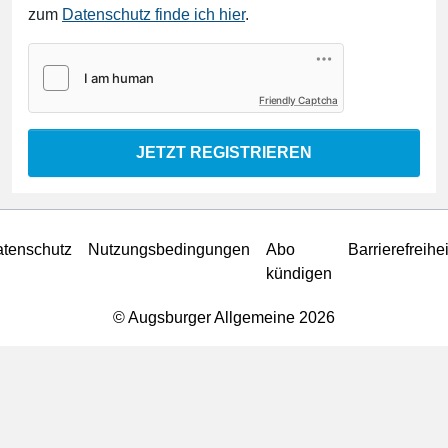
zum
Datenschutz finde ich hier
.
Friendly Captcha
JETZT REGISTRIEREN
tenschutz
Nutzungsbedingungen
Abo
Barrierefreihei
kündigen
© Augsburger Allgemeine 2026