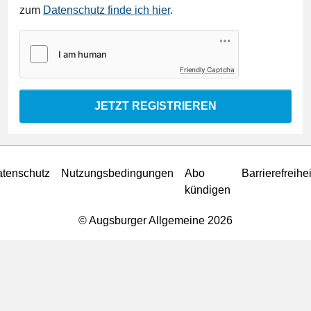
zum
Datenschutz finde ich hier
.
Friendly Captcha
JETZT REGISTRIEREN
tenschutz
Nutzungsbedingungen
Abo
Barrierefreihei
kündigen
© Augsburger Allgemeine 2026