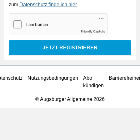
zum
Datenschutz finde ich hier
.
Friendly Captcha
JETZT REGISTRIEREN
tenschutz
Nutzungsbedingungen
Abo
Barrierefreihei
kündigen
© Augsburger Allgemeine 2026