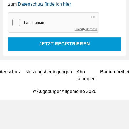
zum
Datenschutz finde ich hier
.
Friendly Captcha
JETZT REGISTRIEREN
tenschutz
Nutzungsbedingungen
Abo
Barrierefreihei
kündigen
© Augsburger Allgemeine 2026