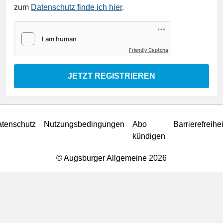
zum
Datenschutz finde ich hier
.
Friendly Captcha
JETZT REGISTRIEREN
tenschutz
Nutzungsbedingungen
Abo
Barrierefreihei
kündigen
© Augsburger Allgemeine 2026