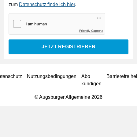
zum
Datenschutz finde ich hier
.
Friendly Captcha
JETZT REGISTRIEREN
tenschutz
Nutzungsbedingungen
Abo
Barrierefreihei
kündigen
© Augsburger Allgemeine 2026