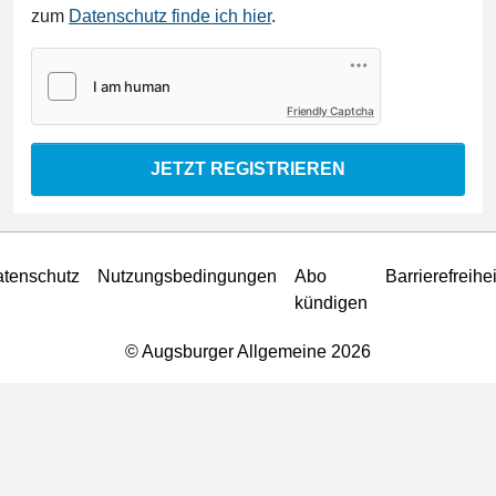
zum
Datenschutz finde ich hier
.
Friendly Captcha
JETZT REGISTRIEREN
tenschutz
Nutzungsbedingungen
Abo
Barrierefreihei
kündigen
© Augsburger Allgemeine 2026