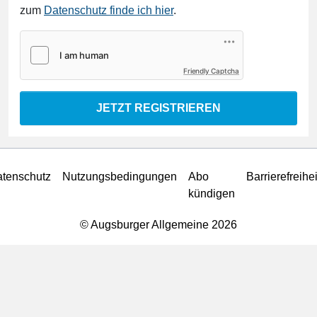
zum
Datenschutz finde ich hier
.
Friendly Captcha
JETZT REGISTRIEREN
tenschutz
Nutzungsbedingungen
Abo
Barrierefreihei
kündigen
© Augsburger Allgemeine 2026