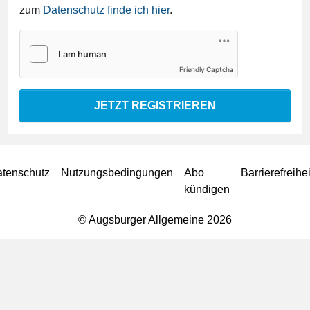
zum
Datenschutz finde ich hier
.
Friendly Captcha
JETZT REGISTRIEREN
tenschutz
Nutzungsbedingungen
Abo
Barrierefreihei
kündigen
© Augsburger Allgemeine 2026