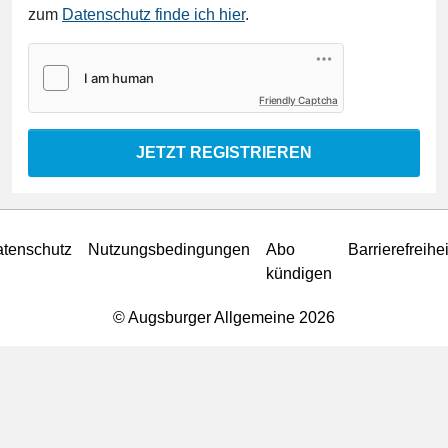
zum
Datenschutz finde ich hier
.
Friendly Captcha
JETZT REGISTRIEREN
tenschutz
Nutzungsbedingungen
Abo
Barrierefreihei
kündigen
© Augsburger Allgemeine 2026