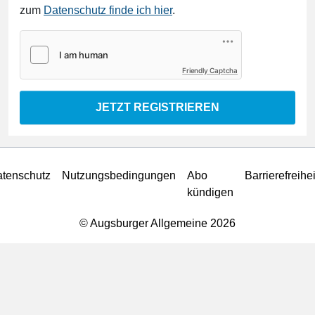
zum
Datenschutz finde ich hier
.
Friendly Captcha
JETZT REGISTRIEREN
tenschutz
Nutzungsbedingungen
Abo
Barrierefreihei
kündigen
© Augsburger Allgemeine 2026