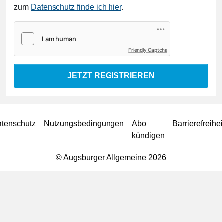
zum
Datenschutz finde ich hier
.
Friendly Captcha
JETZT REGISTRIEREN
tenschutz
Nutzungsbedingungen
Abo
Barrierefreihei
kündigen
© Augsburger Allgemeine 2026