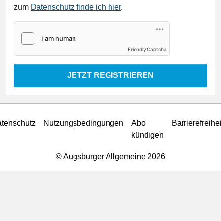
zum
Datenschutz finde ich hier
.
Friendly Captcha
JETZT REGISTRIEREN
tenschutz
Nutzungsbedingungen
Abo
Barrierefreihei
kündigen
© Augsburger Allgemeine 2026