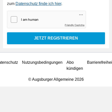
zum
Datenschutz finde ich hier
.
Friendly Captcha
JETZT REGISTRIEREN
tenschutz
Nutzungsbedingungen
Abo
Barrierefreihei
kündigen
© Augsburger Allgemeine 2026