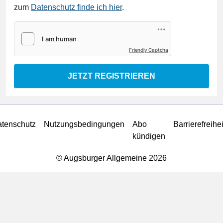
zum
Datenschutz finde ich hier
.
Friendly Captcha
JETZT REGISTRIEREN
tenschutz
Nutzungsbedingungen
Abo
Barrierefreihei
kündigen
© Augsburger Allgemeine 2026