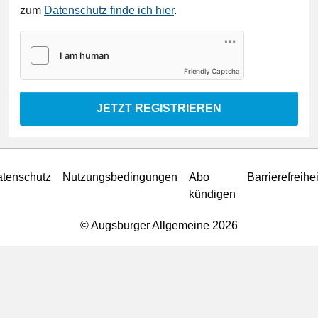
zum
Datenschutz finde ich hier
.
Friendly Captcha
JETZT REGISTRIEREN
tenschutz
Nutzungsbedingungen
Abo
Barrierefreihei
kündigen
© Augsburger Allgemeine 2026