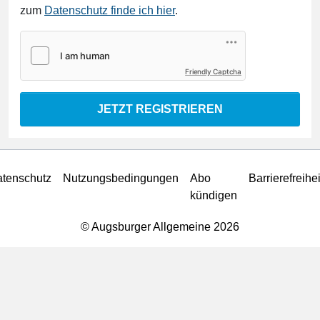
zum
Datenschutz finde ich hier
.
Friendly Captcha
JETZT REGISTRIEREN
tenschutz
Nutzungsbedingungen
Abo
Barrierefreihei
kündigen
© Augsburger Allgemeine 2026