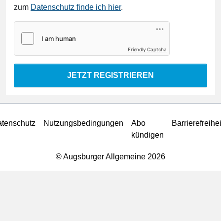
zum
Datenschutz finde ich hier
.
Friendly Captcha
JETZT REGISTRIEREN
tenschutz
Nutzungsbedingungen
Abo
Barrierefreihei
kündigen
© Augsburger Allgemeine 2026