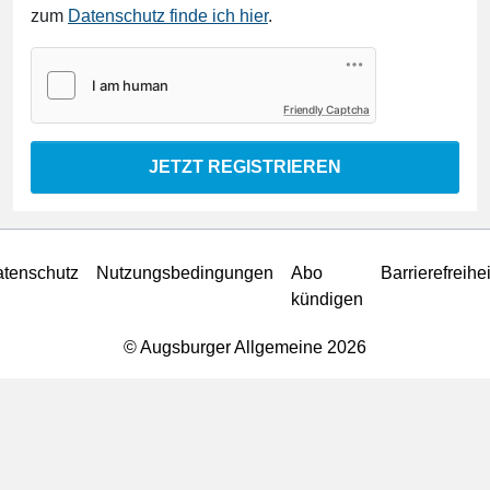
zum
Datenschutz finde ich hier
.
Friendly Captcha
JETZT REGISTRIEREN
tenschutz
Nutzungsbedingungen
Abo
Barrierefreihei
kündigen
© Augsburger Allgemeine 2026