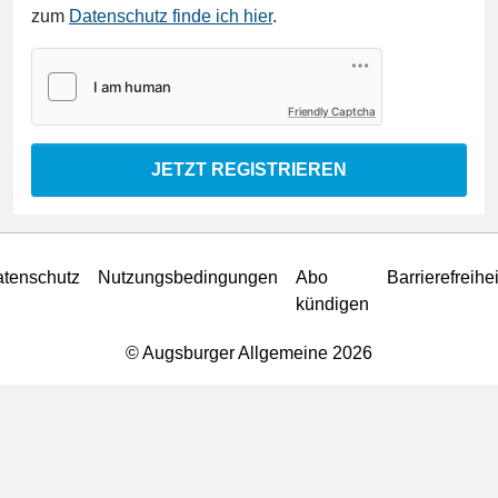
zum
Datenschutz finde ich hier
.
Friendly Captcha
JETZT REGISTRIEREN
tenschutz
Nutzungsbedingungen
Abo
Barrierefreihei
kündigen
© Augsburger Allgemeine 2026