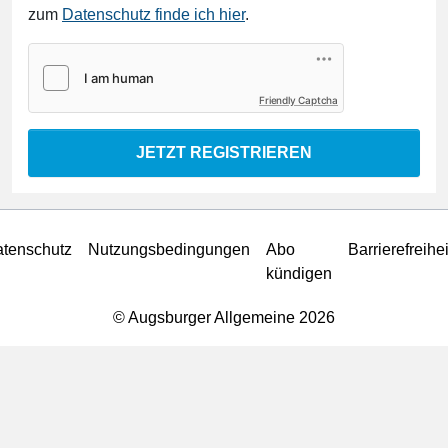
zum
Datenschutz finde ich hier
.
Friendly Captcha
JETZT REGISTRIEREN
tenschutz
Nutzungsbedingungen
Abo
Barrierefreihei
kündigen
© Augsburger Allgemeine 2026