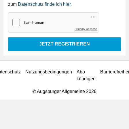
zum
Datenschutz finde ich hier
.
Friendly Captcha
JETZT REGISTRIEREN
tenschutz
Nutzungsbedingungen
Abo
Barrierefreihei
kündigen
© Augsburger Allgemeine 2026