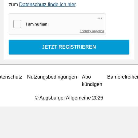
zum
Datenschutz finde ich hier
.
Friendly Captcha
JETZT REGISTRIEREN
tenschutz
Nutzungsbedingungen
Abo
Barrierefreihei
kündigen
© Augsburger Allgemeine 2026