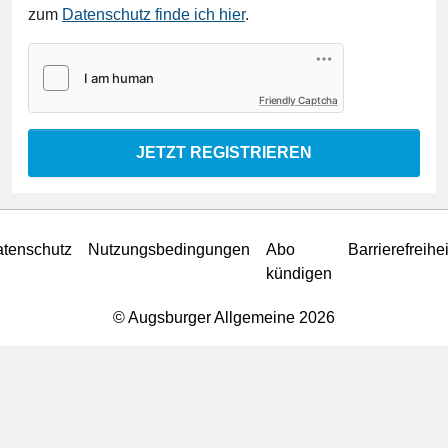
zum
Datenschutz finde ich hier
.
Friendly Captcha
JETZT REGISTRIEREN
tenschutz
Nutzungsbedingungen
Abo
Barrierefreihei
kündigen
© Augsburger Allgemeine 2026