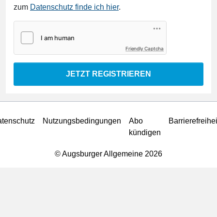
zum
Datenschutz finde ich hier
.
Friendly Captcha
JETZT REGISTRIEREN
tenschutz
Nutzungsbedingungen
Abo
Barrierefreihei
kündigen
© Augsburger Allgemeine 2026