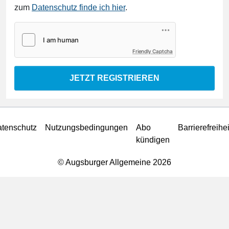
zum
Datenschutz finde ich hier
.
Friendly Captcha
JETZT REGISTRIEREN
tenschutz
Nutzungsbedingungen
Abo
Barrierefreihei
kündigen
© Augsburger Allgemeine 2026