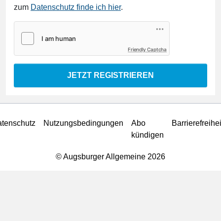
zum
Datenschutz finde ich hier
.
Friendly Captcha
JETZT REGISTRIEREN
tenschutz
Nutzungsbedingungen
Abo
Barrierefreihei
kündigen
© Augsburger Allgemeine 2026