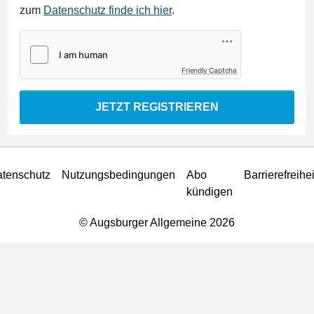
zum
Datenschutz finde ich hier
.
Friendly Captcha
JETZT REGISTRIEREN
tenschutz
Nutzungsbedingungen
Abo
Barrierefreihei
kündigen
© Augsburger Allgemeine 2026