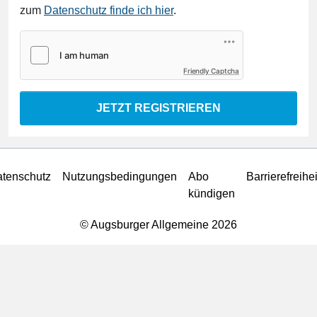
zum
Datenschutz finde ich hier
.
Friendly Captcha
JETZT REGISTRIEREN
tenschutz
Nutzungsbedingungen
Abo
Barrierefreihei
kündigen
© Augsburger Allgemeine 2026