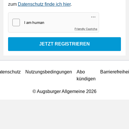
zum
Datenschutz finde ich hier
.
Friendly Captcha
JETZT REGISTRIEREN
tenschutz
Nutzungsbedingungen
Abo
Barrierefreihei
kündigen
© Augsburger Allgemeine 2026