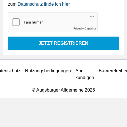
zum
Datenschutz finde ich hier
.
Friendly Captcha
JETZT REGISTRIEREN
tenschutz
Nutzungsbedingungen
Abo
Barrierefreihei
kündigen
© Augsburger Allgemeine 2026