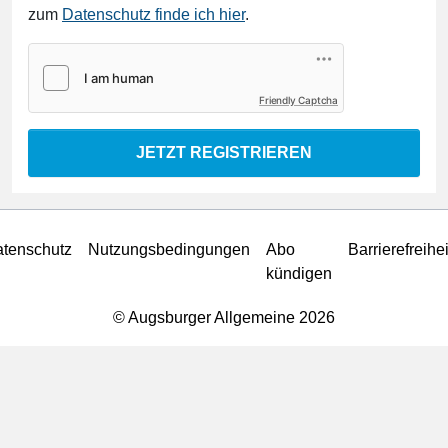
zum
Datenschutz finde ich hier
.
Friendly Captcha
JETZT REGISTRIEREN
tenschutz
Nutzungsbedingungen
Abo
Barrierefreihei
kündigen
© Augsburger Allgemeine 2026