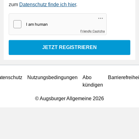
zum
Datenschutz finde ich hier
.
Friendly Captcha
JETZT REGISTRIEREN
tenschutz
Nutzungsbedingungen
Abo
Barrierefreihei
kündigen
© Augsburger Allgemeine 2026