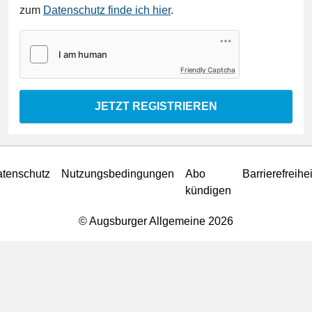
zum
Datenschutz finde ich hier
.
Friendly Captcha
JETZT REGISTRIEREN
tenschutz
Nutzungsbedingungen
Abo
Barrierefreihei
kündigen
© Augsburger Allgemeine 2026