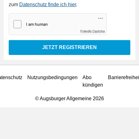
zum
Datenschutz finde ich hier
.
Friendly Captcha
JETZT REGISTRIEREN
tenschutz
Nutzungsbedingungen
Abo
Barrierefreihei
kündigen
© Augsburger Allgemeine 2026