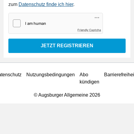
zum
Datenschutz finde ich hier
.
Friendly Captcha
JETZT REGISTRIEREN
tenschutz
Nutzungsbedingungen
Abo
Barrierefreihei
kündigen
© Augsburger Allgemeine 2026