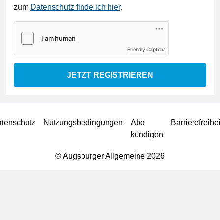
zum
Datenschutz finde ich hier
.
Friendly Captcha
JETZT REGISTRIEREN
tenschutz
Nutzungsbedingungen
Abo
Barrierefreihei
kündigen
© Augsburger Allgemeine 2026