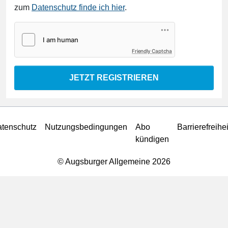
zum
Datenschutz finde ich hier
.
Friendly Captcha
JETZT REGISTRIEREN
tenschutz
Nutzungsbedingungen
Abo
Barrierefreihei
kündigen
© Augsburger Allgemeine 2026